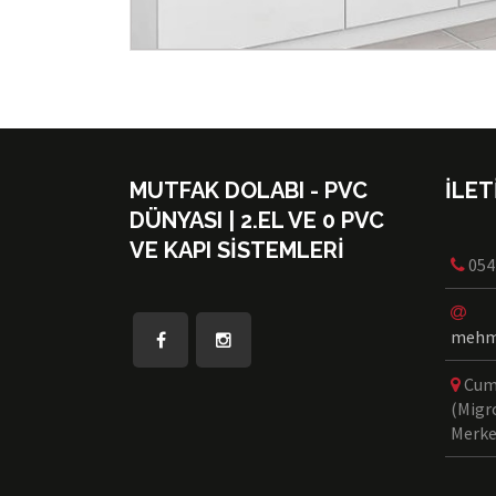
MUTFAK DOLABI - PVC
İLET
DÜNYASI | 2.EL VE 0 PVC
VE KAPI SISTEMLERI
054
mehme
Cum
(Migro
Merk