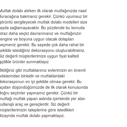
Mutfak dolabı alırken ilk olarak mutfağınızda nasıl
duracağına bakmanız gerekir. Çünkü uyumsuz bir
görüntü sergileyecek mutfak dolabı modelleri size
fayda sağlamayacaktır. Bu yüzdende bu konuda
biraz daha seçici davranmanız ve mutfağınızın
rengine ve boyuna uygun olacak dolapları
seçmeniz gerekir. Bu sayede çok daha rahat bir
şekilde istediğiniz dekorasyonu oluşturabilirsiniz.
Siz değerli müşterilerimize uygun fiyat kaliteli
işçilikle ürünler sunmaktayız
Bildiğiniz gibi mutfaklarımız evlerimizin en önemli
odalarından birisidir ve mutfaklardaki
dekorasyonun en iyi şekilde olması gerekir. Bu
açıdan düşündüğümüzde de ilk olarak konusunda
doğru seçimler yapmamız gerekir. Çünkü bir
mutfağı mutfak yapan aslında içerisinde yer alan
kullanışlı araç ve gereçlerdir. Siz değerli
müşterilerimizin taleplerine göre istedikleri
dizaynda mutfak dolabı yapmaktayız.