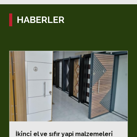
HABERLER
İki̇nci̇ el ve sıfır yapi malzemeleri̇