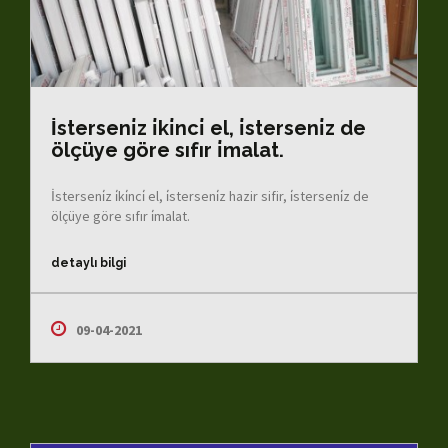
İsterseni̇z i̇ki̇nci̇ el, i̇sterseni̇z de
ölçüye göre sıfır i̇malat.
İsterseni̇z i̇ki̇nci̇ el, i̇sterseni̇z hazir sifir, i̇sterseni̇z de
ölçüye göre sıfır i̇malat.
detaylı bilgi
09-04-2021