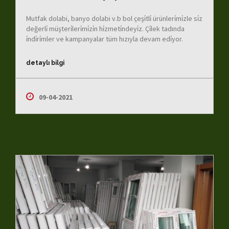
Mutfak dolabi, banyo dolabi v.b bol çeşi̇tli̇ ürünleri̇mi̇zle si̇z
değerli̇ müşteri̇leri̇mi̇zi̇n hi̇zmeti̇ndeyi̇z. Çi̇lek tadında
i̇ndi̇ri̇mler ve kampanyalar tüm hızıyla devam edi̇yor.
detaylı bilgi
09-04-2021