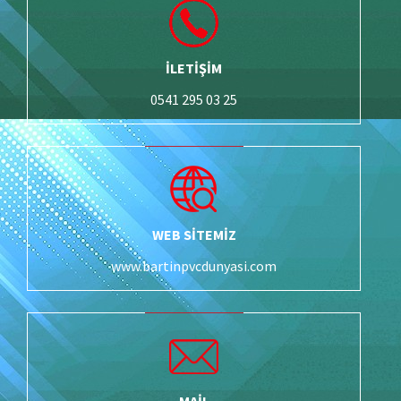
İLETİŞİM
0541 295 03 25
WEB SİTEMİZ
www.bartinpvcdunyasi.com
MAİL